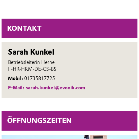
Erläuterungen für die Bestellungen
und Entscheidungsbaum von
KONTAKT
Bewirtungen
Sarah Kunkel
Betriebsleiterin Herne
F-HR-HRM-DE-CS-BS
Mobil:
01735817725
E-Mail: sarah.kunkel@evonik.com
ÖFFNUNGSZEITEN